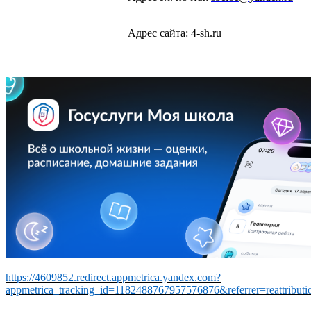
Адрес сайта: 4-sh.ru
https://4609852.redirect.appmetrica.yandex.com?
appmetrica_tracking_id=1182488767957576876&referrer=reattribu