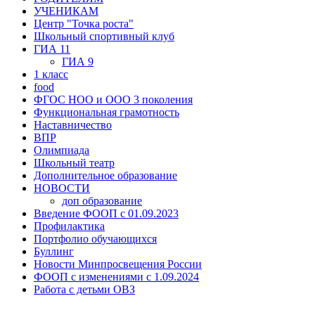
УЧЕНИКАМ
Центр "Точка роста"
Школьный спортивный клуб
ГИА 11
ГИА 9
1 класс
food
ФГОС НОО и ООО 3 поколения
Функциональная грамотность
Наставничество
ВПР
Олимпиада
Школьный театр
Дополнительное образование
НOВОСТИ
доп образование
Введение ФООП с 01.09.2023
Профилактика
Портфолио обучающихся
Буллинг
Новости Минпросвещения России
ФООП с изменениями с 1.09.2024
Работа с детьми ОВЗ