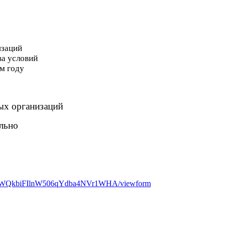
изаций
ва условий
м году
ых организаций
ельно
NFiWQkbiFIlnW506qYdba4NVr1WHA/viewform