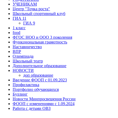
УЧЕНИКАМ
Центр "Точка роста"
Школьный спортивный клуб
ГИА 11
ГИА 9
1 класс
food
ФГОС НОО и ООО 3 поколения
Функциональная грамотность
Наставничество
ВПР
Олимпиада
Школьный театр
Дополнительное образование
НOВОСТИ
доп образование
Введение ФООП с 01.09.2023
Профилактика
Портфолио обучающихся
Буллинг
Новости Минпросвещения России
ФООП с изменениями с 1.09.2024
Работа с детьми ОВЗ