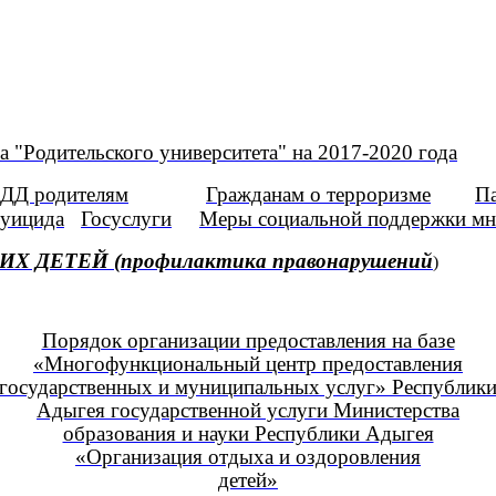
 "Родительского университета" на 2017-2020 года
ДД родителям
Гражданам о терроризме
П
суицида
Госуслуги
Меры социальной поддержки мн
ЕТЕЙ (профилактика правонарушений
)
Порядок организации предоставления на базе
«Многофункциональный центр предоставления
государственных и муниципальных услуг» Республик
Адыгея государственной услуги Министерства
образования и науки Республики Адыгея
«Организация отдыха и оздоровления
детей»