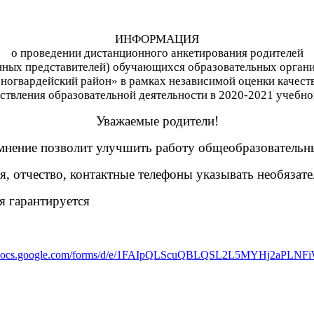
ИНФОРМАЦИЯ
о проведении дистанционного анкетирования родителей
нных представителей) обучающихся образовательных орган
огвардейский район» в рамках независимой оценки качест
ствления образовательной деятельности в 2020-2021 учебно
Уважаемые родители!
 мнение позволит улучшить работу общеобразовательн
, отчество, контактные телефоны указывать необязат
я гарантируется
//docs.google.com/forms/d/e/1FAIpQLScuQBLQSL2L5MYHj2aPL